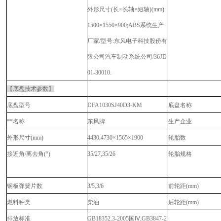
外形尺寸(长×长轴×短轴)(mm):
1500×1550×900;ABS系统生产
厂家/型号:东风电子科技股份有
限公司汽车制动系统公司/36JD
01-30010.
【底盘技术参数】
底盘型号
DFA1030SJ40D3-KM
底盘名称
**名称
东风牌
生产企业
外形尺寸(mm)
4430,4730×1565×1900
轮胎数
接近角/离去角(°)
35/27,35/26
轮胎规格
钢板弹簧片数
3/5,3/6
前轮距(mm)
燃料种类
柴油
后轮距(mm)
排放标准
GB18352.3-2005国Ⅳ,GB3847-2