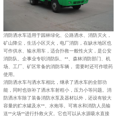
消防洒水车
适用于园林绿化、公路洒水、消防灭火，
矿山降尘，生活小区灭火，电厂消防，在缺水地区也
可作供水、输水用车，适合扑救一般性火灾，是公安
消防队、企事业专职消防队、**、森林消防部门、机
场、工厂、矿区常备的消防车辆，
需要时还可作
喷药
使用。
消防洒水车
与洒水车相比，继承了洒水车的全部功
能，同时也弥补了洒水车射程小，压力小等问题。消
防洒水车除了装备消防水泵及器材以外，还设有较大
容量的贮水罐及水**、水炮等。可将水和消防人员输
送**火场**进行扑救火灾。它也可以从水源吸水直接