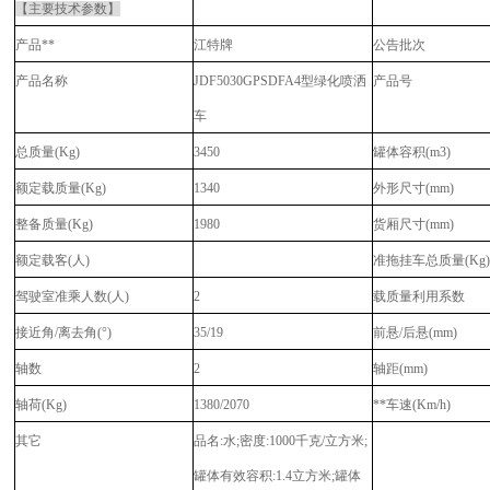
【主要技术参数】
产品**
江特牌
公告批次
产品名称
JDF5030GPSDFA4型绿化喷洒
产品号
车
总质量(Kg)
3450
罐体容积(m3)
额定载质量(Kg)
1340
外形尺寸(mm)
整备质量(Kg)
1980
货厢尺寸(mm)
额定载客(人)
准拖挂车总质量(Kg
驾驶室准乘人数(人)
2
载质量利用系数
接近角/离去角(°)
35/19
前悬/后悬(mm)
轴数
2
轴距(mm)
轴荷(Kg)
1380/2070
**车速(Km/h)
其它
品名:水;密度:1000千克/立方米;
罐体有效容积:1.4立方米;罐体