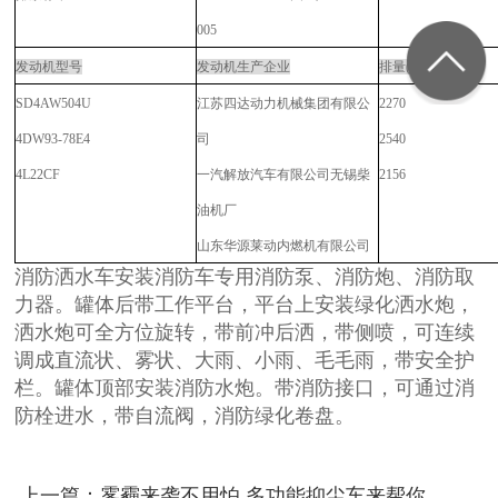
005
发动机型号
发动机生产企业
排量(ml)
SD4AW504U
江苏四达动力机械集团有限公
2270
4DW93-78E4
司
2540
4L22CF
一汽解放汽车有限公司无锡柴
2156
油机厂
山东华源莱动内燃机有限公司
消防洒水车安装消防车专用消防泵、消防炮、消防取
力器。罐体后带工作平台，平台上安装绿化洒水炮，
洒水炮可全方位旋转，带前冲后洒，带侧喷，可连续
调成直流状、雾状、大雨、小雨、毛毛雨，带安全护
栏。罐体顶部安装消防水炮。带消防接口，可通过消
防栓进水，带自流阀，消防绿化卷盘。
上一篇：雾霾来袭不用怕 多功能抑尘车来帮你