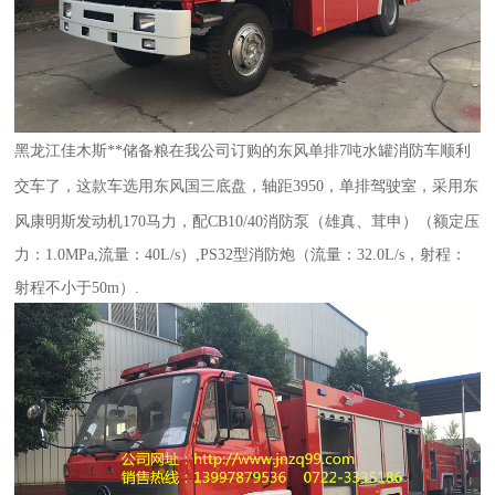
黑龙江佳木斯**储备粮在我公司订购的东风单排7吨水罐
消防车
顺利
交车了，
这款车选用
东风国三底盘，轴距3950，单排驾驶室，采用东
风康明斯发动机170马力，配CB10/40消防泵（雄真、茸申）（额定压
力：1.0MPa,流量：40L/s）,PS32型消防炮（流量：32.0L/s，射程：
射程不小于50m）.