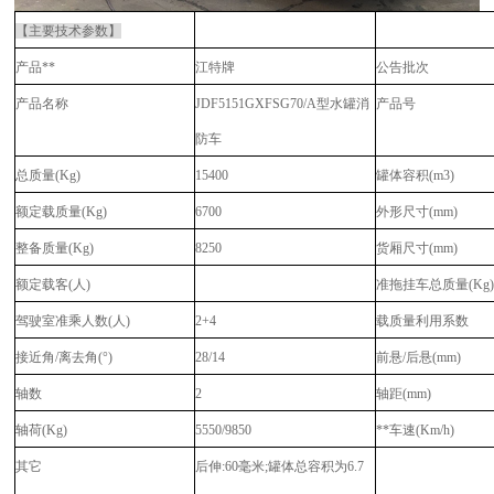
【主要技术参数】
产品**
江特牌
公告批次
产品名称
JDF5151GXFSG70/A型水罐消
产品号
防车
总质量(Kg)
15400
罐体容积(m3)
额定载质量(Kg)
6700
外形尺寸(mm)
整备质量(Kg)
8250
货厢尺寸(mm)
额定载客(人)
准拖挂车总质量(Kg
驾驶室准乘人数(人)
2+4
载质量利用系数
接近角/离去角(°)
28/14
前悬/后悬(mm)
轴数
2
轴距(mm)
轴荷(Kg)
5550/9850
**车速(Km/h)
其它
后伸:60毫米;罐体总容积为6.7