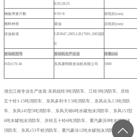
8/20,28/25
钢板弹簧片数
9/10+8
前轮距(mm)
燃料种类
柴油
后轮距(mm)
排放标准
GB3847-2005,GB17691-2005国I
II
发动机型号
发动机生产企业
排量(ml)
ISDe1
7
0 40
东风康明斯发动机有限公司
5900
湖北江南专业生产改装
:
东风锐铃
3
吨消防车、江铃
3
吨消防车、庆铃
五十铃
3-15
吨消防车、东风多利卡
3.5
吨消防车、东风尖头
3.5
吨消防
车、东风
145
型
5
吨消防车、东风天锦
6
吨水罐泡沫消防车、东风
153
型
6
吨水罐泡沫消防车、庆铃五十铃
6
吨消防车、重汽豪沃
8
吨水罐泡沫
消防车、东风
153
干粉消防车、重汽豪泺
12
吨水罐泡沫消防车、庆铃