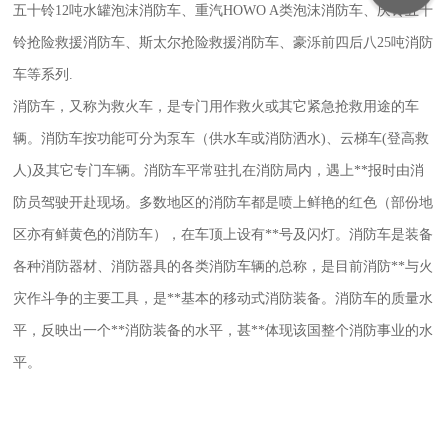
五十铃
12
吨水罐泡沫消防车、重汽
HOWO A
类泡沫消防车、庆铃五十
铃抢险救援消防车、斯太尔抢险救援消防车、豪泺前四后八
25
吨消防
车等系列
.
消防车，又称为救火车，是专门用作救火或其它紧急抢救用途的车
辆。消防车按功能可分为泵车（供水车或消防洒水
)
、云梯车
(
登高救
人
)
及其它专门车辆。消防车平常驻扎在消防局内，遇上**报时由消
防员驾驶开赴现场。多数地区的消防车都是喷上鲜艳的红色（部份地
区亦有鲜黄色的消防车），在车顶上设有**号及闪灯。消防车是装备
各种消防器材、消防器具的各类消防车辆的总称，是目前消防**与火
灾作斗争的主要工具，是**基本的移动式消防装备。消防车的质量水
平，反映出一个**消防装备的水平，甚**体现该国整个消防事业的水
平。