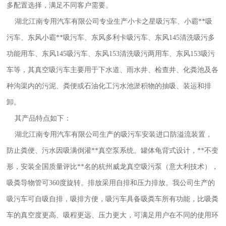
多配置选择，满足不同客户需要。
湖北江南专用汽车有限公司专业生产小卡之星吸污车、小霸**吸
污车、东风小霸**吸污车、
东风多利卡吸污车
、东风145清洗吸污多
功能用车、东风145吸污车、东风153清洗吸污两用车、东风153吸污
车等，其真空吸污车主要用于下水道、雨水井、检查井、化粪池及各
种沟渠内的污泥、粪便或石油化工污水池淤积物的抽吸、装运和排
卸。
其产品特点如下：
湖北江南专用汽车有限公司生产的吸污车安装进口防溢流装置，
防止粪便、污水因吸满倒灌**真空泵系统。罐体龟背式设计，**不变
形，安装全国质量评比**名的杭州威龙真空吸污泵（意大利技术），
吸粪导物管可360度旋转。排放采用自排和压力排放。我公司生产的
吸污车可自吸自排，吸排方便，吸污车具备吸粪车所有功能，比吸粪
车的真空度更高、吸程更远、压力更大，可满足用户在不同的使用环